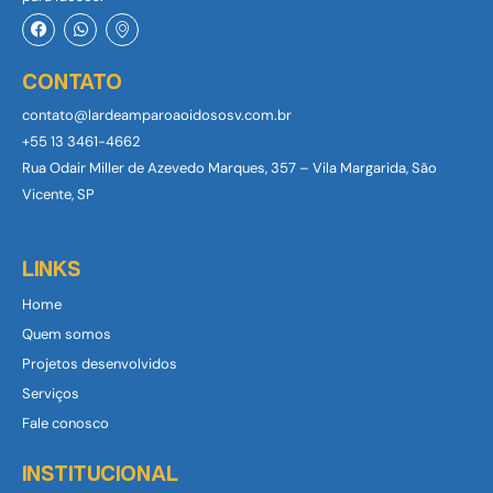
F
W
I
a
h
c
c
a
o
e
t
n
CONTATO
b
s
-
o
a
m
contato@lardeamparoaoidososv.com.br
o
p
a
k
p
p
+55 13 3461-4662
-
Rua Odair Miller de Azevedo Marques, 357 – Vila Margarida, São
m
a
Vicente, SP
r
k
e
r
LINKS
1
Home
Quem somos
Projetos desenvolvidos
Serviços
Fale conosco
INSTITUCIONAL