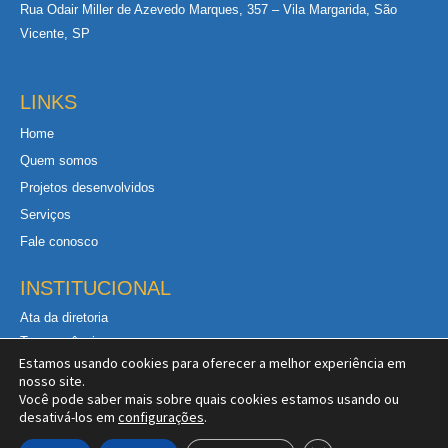
m
Rua Odair Miller de Azevedo Marques, 357 – Vila Margarida, São
a
Vicente, SP
r
k
e
r
LINKS
1
Home
Quem somos
Projetos desenvolvidos
Serviços
Fale conosco
INSTITUCIONAL
Ata da diretoria
Transparência
Estamos usando cookies para oferecer a melhor experiência em
Política de privacidade
nosso site.
Você pode saber mais sobre quais cookies estamos usando ou
desativá-los em
configurações
.
Desenvolvido por
WPL DIGITAL
– 2024